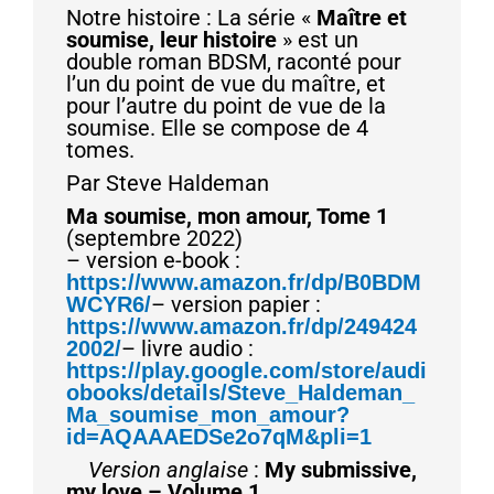
Notre histoire : La série «
Maître et
soumise, leur histoire
» est un
double roman BDSM, raconté pour
l’un du point de vue du maître, et
pour l’autre du point de vue de la
soumise. Elle se compose de 4
tomes.
Par Steve Haldeman
Ma soumise, mon amour, Tome 1
(septembre 2022)
– version e-book :
https://www.amazon.fr/dp/B0BDM
– version papier :
WCYR6/
https://www.amazon.fr/dp/249424
– livre audio :
2002/
https://play.google.com/store/audi
obooks/details/Steve_Haldeman_
Ma_soumise_mon_amour?
id=AQAAAEDSe2o7qM&pli=1
Version anglaise
:
My submissive,
my love – Volume 1