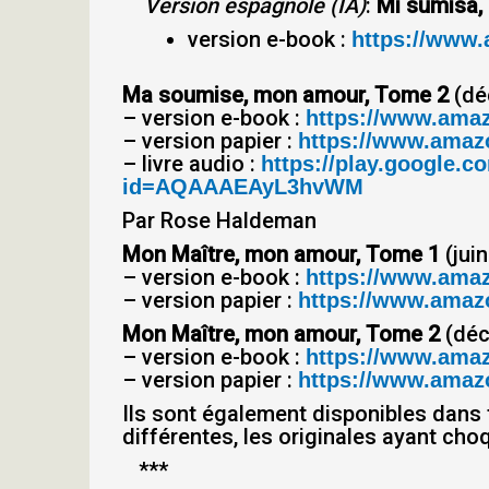
Version espagnole (IA)
:
Mi sumisa,
version e-book :
https://www
Ma soumise, mon amour, Tome 2
(dé
– version e-book :
https://www.ama
– version papier :
https://www.amazo
– livre audio :
https://play.google
id=AQAAAEAyL3hvWM
Par Rose Haldeman
Mon Maître, mon amour, Tome 1
(jui
– version e-book :
https://www.ama
– version papier :
https://www.amazo
Mon Maître, mon amour, Tome 2
(déc
– version e-book :
https://www.ama
– version papier :
https://www.amazo
Ils sont également disponibles dans 
différentes, les originales ayant cho
***