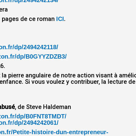
n.fr/dp/2494242134/
era
s pages de ce roman
.
ICI
n.fr/dp/2494242118/
zon.fr/dp/B0GYYZDZB3/
6.
a pierre angulaire de notre action visant à améli
nfance. Si vous voulez y contribuer, la lecture de
sabusé
, de Steve Haldeman
zon.fr/dp/B0FNT8TMDT/
n.fr/dp/2494242061/
.fr/Petite-histoire-dun-entrepreneur-