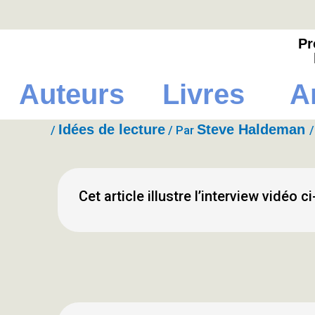
Aller au contenu
Vimeo
Youtube
Facebook
Instagram
Pinterest
Pr
Auteurs
Livres
A
Idées de lecture
Steve Haldeman
/
/ Par
Cet article illustre l’interview vidéo 