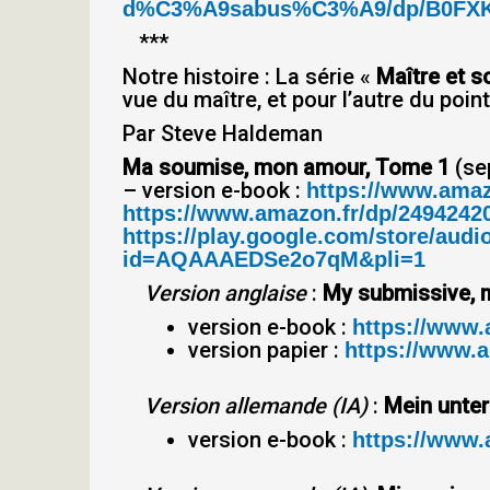
d%C3%A9sabus%C3%A9/dp/B0FXK
***
Notre histoire : La série «
Maître et s
vue du maître, et pour l’autre du poi
Par Steve Haldeman
Ma soumise, mon amour, Tome 1
(se
– version e-book :
https://www.ama
https://www.amazon.fr/dp/2494242
https://play.google.com/store/a
id=AQAAAEDSe2o7qM&pli=1
Version anglaise
:
My submissive, 
version e-book :
https://www
version papier :
https://www.
Version allemande (IA)
:
Mein unter
version e-book :
https://www