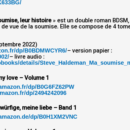
633BG/
oumise, leur histoire
» est un double roman BDSM, r
nt de vue de la soumise. Elle se compose de 4 tom
ptembre 2022)
– version papier :
zon.fr/dp/B0BDMWCYR6/
– livre audio :
002/
udiobooks/details/Steve_Haldeman_Ma_soumise
my love – Volume 1
.amazon.fr/dp/B0G6FZ62PW
amazon.fr/dp/2494242096
würfige, meine liebe – Band 1
.amazon.de/dp/B0H1XM2VNC