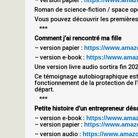
– version papier :
https://www.amazo
Roman de science-fiction / space op
Vous pouvez découvrir les première
***
Comment j’ai rencontré ma fille
– version papier :
https://www.amazo
– version e-book :
https://www.ama
Une version livre audio sortira fin 202
Ce témoignage autobiographique est l
fonctionnement de la protection de l’e
départ.
***
Petite histoire d’un entrepreneur dé
– version e-book :
https://www.ama
– version papier :
https://www.amazo
– version audio :
https://www.amazon