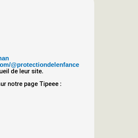
man
com/@protectiondelenfance
eil de leur site.
ur notre page Tipeee :