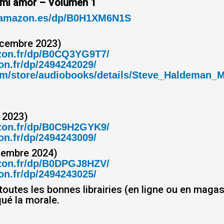
 mi amor – Volumen 1
.amazon.es/dp/B0H1XM6N1S
cembre 2023)
zon.fr/dp/B0CQ3YG9T7/
n.fr/dp/2494242029/
.com/store/audiobooks/details/Steve_Haldema
n 2023)
zon.fr/dp/B0C9H2GYK9/
n.fr/dp/2494243009/
embre 2024)
zon.fr/dp/B0DPGJ8HZV/
n.fr/dp/2494243025/
toutes les bonnes librairies (en ligne ou en maga
qué la morale.