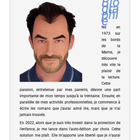
Bio
gra
phi
e
Né en
1973 sur
les bords
de la
Marne, je
découvre
très vite le
plaisir de
la lecture.
Cette
passion, entretenue par mes parents, dévore une part
importante de mon temps jusqu’à la trentaine. Ensuite, en
parallèle de mes activités professionnelles, je commence à
écrire les romans que j’aurai aimé lire, mais que je n’ai
jamais trouvés.
En 2022, alors que je suis très investi dans la protection de
l’enfance, je me lance dans l’auto-édition par choix. Cette
solution me plaît. Elle m’apporte une liberté que je n’aurai