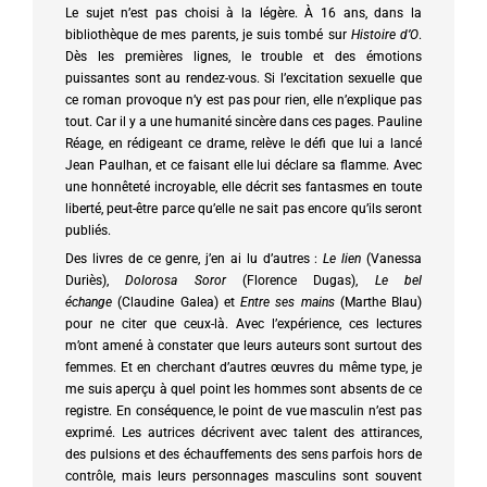
Le sujet n’est pas choisi à la légère. À 16 ans, dans la
bibliothèque de mes parents, je suis tombé sur
Histoire d’O
.
Dès les premières lignes, le trouble et des émotions
puissantes sont au rendez-vous. Si l’excitation sexuelle que
ce roman provoque n’y est pas pour rien, elle n’explique pas
tout. Car il y a une humanité sincère dans ces pages. Pauline
Réage, en rédigeant ce drame, relève le défi que lui a lancé
Jean Paulhan, et ce faisant elle lui déclare sa flamme. Avec
une honnêteté incroyable, elle décrit ses fantasmes en toute
liberté, peut-être parce qu’elle ne sait pas encore qu’ils seront
publiés.
Des livres de ce genre, j’en ai lu d’autres :
Le lien
(Vanessa
Duriès),
Dolorosa Soror
(Florence Dugas),
Le bel
échange
(Claudine Galea) et
Entre ses mains
(Marthe Blau)
pour ne citer que ceux-là. Avec l’expérience, ces lectures
m’ont amené à constater que leurs auteurs sont surtout des
femmes. Et en cherchant d’autres œuvres du même type, je
me suis aperçu à quel point les hommes sont absents de ce
registre. En conséquence, le point de vue masculin n’est pas
exprimé. Les autrices décrivent avec talent des attirances,
des pulsions et des échauffements des sens parfois hors de
contrôle, mais leurs personnages masculins sont souvent