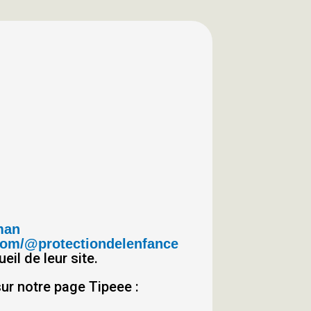
man
com/@protectiondelenfance
eil de leur site.
ur notre page Tipeee :