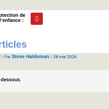
Y
otection
de
l’enfance :
o
u
t
u
rticles
b
e
r
Steve Haldeman
/ Par
/
28 mai 2026
ci-dessous.