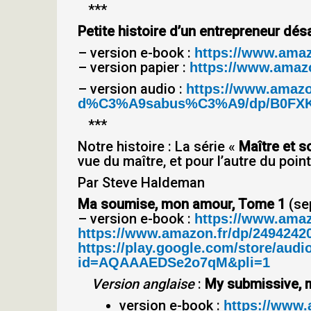
***
Petite histoire d’un entrepreneur dé
– version e-book :
https://www.ama
– version papier :
https://www.amazo
– version audio :
https://www.amazon
d%C3%A9sabus%C3%A9/dp/B0FXK
***
Notre histoire : La série «
Maître et s
vue du maître, et pour l’autre du poi
Par Steve Haldeman
Ma soumise, mon amour, Tome 1
(se
– version e-book :
https://www.ama
https://www.amazon.fr/dp/2494242
https://play.google.com/store/a
id=AQAAAEDSe2o7qM&pli=1
Version anglaise
:
My submissive, 
version e-book :
https://www