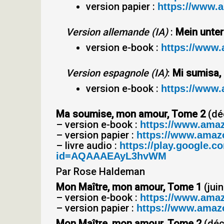
version papier :
https://www.
Version allemande (IA)
:
Mein unter
version e-book :
https://www
Version espagnole (IA)
:
Mi sumisa,
version e-book :
https://www
Ma soumise, mon amour, Tome 2
(dé
– version e-book :
https://www.ama
– version papier :
https://www.amazo
– livre audio :
https://play.google
id=AQAAAEAyL3hvWM
Par Rose Haldeman
Mon Maître, mon amour, Tome 1
(jui
– version e-book :
https://www.ama
– version papier :
https://www.amazo
Mon Maître, mon amour, Tome 2
(déc