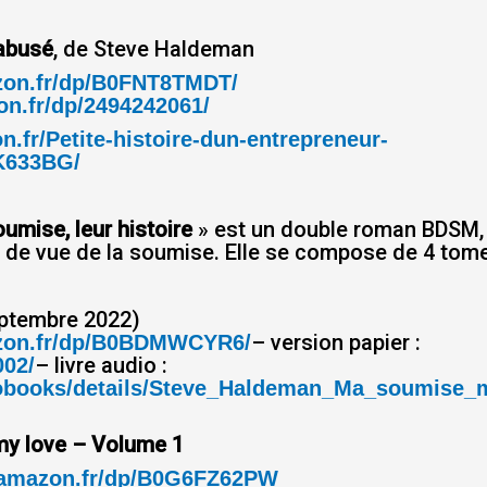
sabusé
, de Steve Haldeman
zon.fr/dp/B0FNT8TMDT/
n.fr/dp/2494242061/
.fr/Petite-histoire-dun-entrepreneur-
633BG/
oumise, leur histoire
» est un double roman BDSM, r
nt de vue de la soumise. Elle se compose de 4 tom
ptembre 2022)
– version papier :
zon.fr/dp/B0BDMWCYR6/
– livre audio :
002/
udiobooks/details/Steve_Haldeman_Ma_soumise
my love – Volume 1
.amazon.fr/dp/B0G6FZ62PW