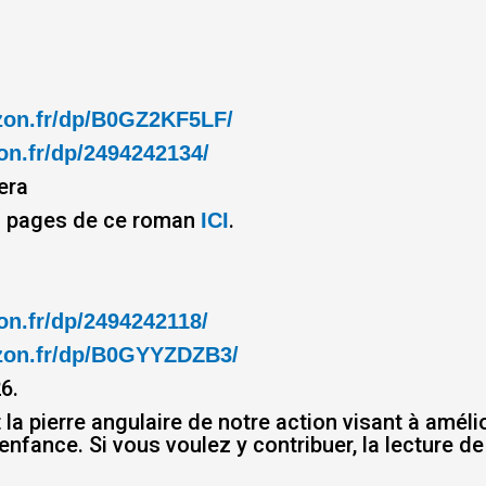
zon.fr/dp/B0GZ2KF5LF/
n.fr/dp/2494242134/
era
s pages de ce roman
.
ICI
n.fr/dp/2494242118/
zon.fr/dp/B0GYYZDZB3/
6.
a pierre angulaire de notre action visant à améli
nfance. Si vous voulez y contribuer, la lecture de