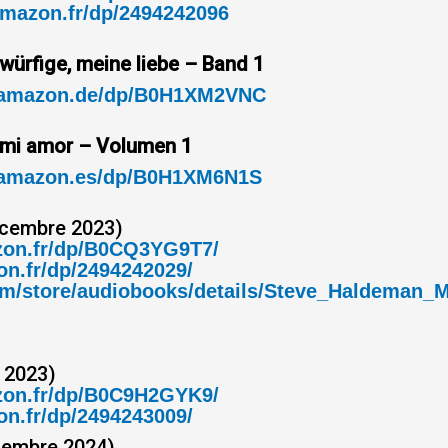
amazon.fr/dp/2494242096
würfige, meine liebe – Band 1
.amazon.de/dp/B0H1XM2VNC
 mi amor – Volumen 1
.amazon.es/dp/B0H1XM6N1S
cembre 2023)
zon.fr/dp/B0CQ3YG9T7/
n.fr/dp/2494242029/
.com/store/audiobooks/details/Steve_Haldema
n 2023)
zon.fr/dp/B0C9H2GYK9/
n.fr/dp/2494243009/
embre 2024)