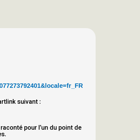
0077273792401&locale=fr_FR
tlink suivant :
 raconté pour l’un du point de
es.