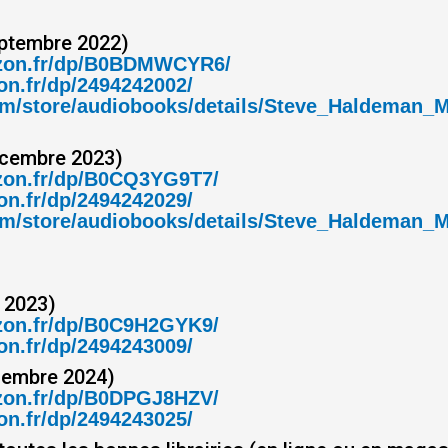
ptembre 2022)
zon.fr/dp/B0BDMWCYR6/
n.fr/dp/2494242002/
.com/store/audiobooks/details/Steve_Haldema
écembre 2023)
zon.fr/dp/B0CQ3YG9T7/
n.fr/dp/2494242029/
.com/store/audiobooks/details/Steve_Haldema
 2023)
zon.fr/dp/B0C9H2GYK9/
n.fr/dp/2494243009/
cembre 2024)
zon.fr/dp/B0DPGJ8HZV/
n.fr/dp/2494243025/