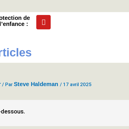
Y
otection
de
l’enfance :
o
u
t
u
rticles
b
e
r
Steve Haldeman
/ Par
/
17 avril 2025
ci-dessous.