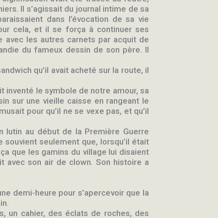
ers. Il s’agissait du journal intime de sa
sparaissaient dans l’évocation de sa vie
ur cela, et il se força à continuer ses
me avec les autres carnets par acquit de
grandie du fameux dessin de son père. Il
dwich qu’il avait acheté sur la route, il
vait inventé le symbole de notre amour, sa
in sur une vieille caisse en rangeant le
amusait pour qu’il ne se vexe pas, et qu’il
 un lutin au début de la Première Guerre
e souvient seulement que, lorsqu’il était
 ça que les gamins du village lui disaient
dit avec son air de clown. Son histoire a
ut une demi-heure pour s’apercevoir que la
in.
iés, un cahier, des éclats de roches, des