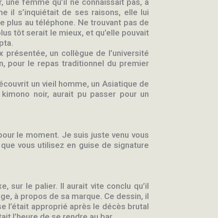
ver, une femme qu’il ne connaissait pas, à
il s’inquiétait de ses raisons, elle lui
dire plus au téléphone. Ne trouvant pas de
us tôt serait le mieux, et qu’elle pouvait
pta.
x présentée, un collègue de l’université
an, pour le repas traditionnel du premier
découvrit un vieil homme, un Asiatique de
 kimono noir, aurait pu passer pour un
pour le moment. Je suis juste venu vous
 que vous utilisez en guise de signature
sur le palier. Il aurait vite conclu qu’il
range, à propos de sa marque. Ce dessin, il
 se l’était approprié après le décès brutal
était l’heure de se rendre au bar.