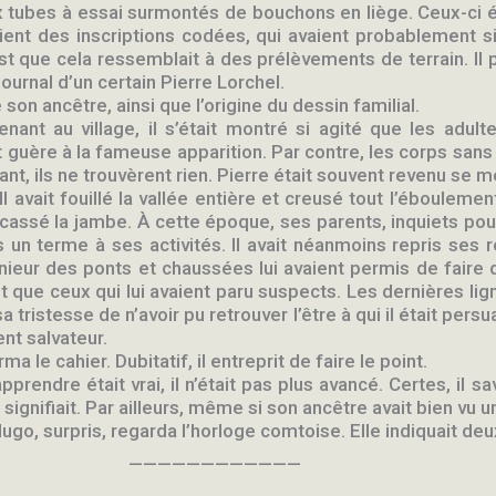
ux tubes à essai surmontés de bouchons en liège. Ceux-ci 
ient des inscriptions codées, qui avaient probablement si
t que cela ressemblait à des prélèvements de terrain. Il pri
journal d’un certain Pierre Lorchel.
 son ancêtre, ainsi que l’origine du dessin familial.
enant au village, il s’était montré si agité que les adult
t guère à la fameuse apparition. Par contre, les corps sans 
dant, ils ne trouvèrent rien. Pierre était souvent revenu se
l avait fouillé la vallée entière et creusé tout l’ébouleme
 cassé la jambe. À cette époque, ses parents, inquiets pour 
is un terme à ses activités. Il avait néanmoins repris ses
énieur des ponts et chaussées lui avaient permis de faire
ait que ceux qui lui avaient paru suspects. Les dernières lig
ristesse de n’avoir pu retrouver l’être à qui il était persua
ent salvateur.
 le cahier. Dubitatif, il entreprit de faire le point.
rendre était vrai, il n’était pas plus avancé. Certes, il sa
signifiait. Par ailleurs, même si son ancêtre avait bien vu un 
Hugo, surpris, regarda l’horloge comtoise. Elle indiquait de
————————————