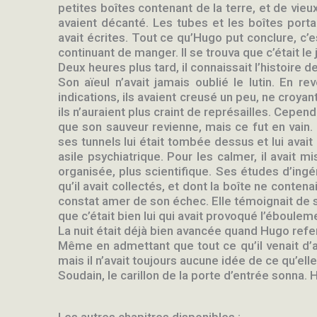
petites boîtes contenant de la terre, et de vie
avaient décanté. Les tubes et les boîtes porta
avait écrites. Tout ce qu’Hugo put conclure, c’es
continuant de manger. Il se trouva que c’était le 
Deux heures plus tard, il connaissait l’histoire de
Son aïeul n’avait jamais oublié le lutin. En rev
indications, ils avaient creusé un peu, ne croyan
ils n’auraient plus craint de représailles. Cepen
que son sauveur revienne, mais ce fut en vain. I
ses tunnels lui était tombée dessus et lui avait
asile psychiatrique. Pour les calmer, il avait m
organisée, plus scientifique. Ses études d’ing
qu’il avait collectés, et dont la boîte ne conten
constat amer de son échec. Elle témoignait de sa t
que c’était bien lui qui avait provoqué l’éboulem
La nuit était déjà bien avancée quand Hugo referma
Même en admettant que tout ce qu’il venait d’app
mais il n’avait toujours aucune idée de ce qu’elle 
Soudain, le carillon de la porte d’entrée sonna. 