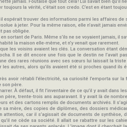
mette jamais. Foutaise que tout cela ! Lui savait bien qu’il 
er toujours la vérité, c’était son credo. C’est en étant touj
il espérait trouver des informations parmi les affaires de
résolue à jeter. Pour la même raison, elle n’avait jamais en
it pas obligée.
a en sortant de Paris. Même s’ils ne se voyaient jamais, il 
s habité la maison elle-même, et n’y venait que rarement.
 que les voisins avaient les clés. La conversation étant dén
ha. Il se dit encore une fois que le destin ne l’avait pas 
cune des rares réunions avec ses sœurs lui laissait la trist
es autres, alors qu’ils avaient été si proches quand ils ét
s avoir rétabli l’électricité, sa curiosité l’emporta sur la
e son père.
arrer. À défaut, il fit l’inventaire de ce qu’il y avait dans l
père, trente-trois ans auparavant. Il y avait là de nombreu
eurs et des cartons remplis de documents archivés. Il s’agi
e de sa mère, des copies de diplômes, des dossiers médica
 attention, car il s’agissait de documents de synthèse, 
qu’il ne cède sa société. Il allait se rabattre sur les ca
gissait de ses parents enlacés. L’image dont il cherchait la