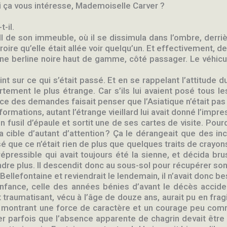
 ça vous intéresse, Mademoiselle Carver ?
-il.
hall de son immeuble, où il se dissimula dans l’ombre, derri
t croire qu’elle était allée voir quelqu’un. Et effectivement,
’une berline noire haut de gamme, côté passager. Le véhicule
nt sur ce qui s’était passé. Et en se rappelant l’attitude 
rtement le plus étrange. Car s’ils lui avaient posé tous
e des demandes faisait penser que l’Asiatique n’était pas le
formations, autant l’étrange vieillard lui avait donné l’impr
 fusil d’épaule et sortit une de ses cartes de visite. Pourq
la cible d’autant d’attention ? Ça le dérangeait que des 
 que ce n’était rien de plus que quelques traits de crayons
irrépressible qui avait toujours été la sienne, et décida b
re plus. Il descendit donc au sous-sol pour récupérer son vé
Bellefontaine et reviendrait le lendemain, il n’avait donc be
enfance, celle des années bénies d’avant le décès accide
 traumatisant, vécu à l’âge de douze ans, aurait pu en fragil
là, montrant une force de caractère et un courage peu co
er parfois que l’absence apparente de chagrin devait êtr