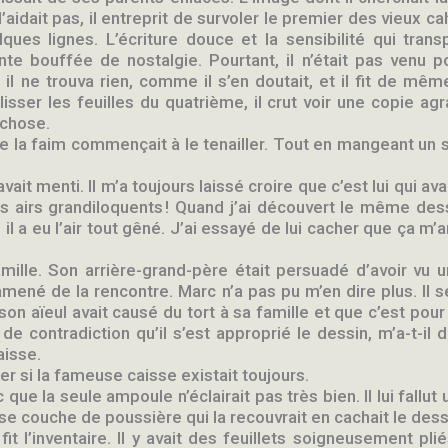
dait pas, il entreprit de survoler le premier des vieux cahi
lques lignes. L’écriture douce et la sensibilité qui tran
te bouffée de nostalgie. Pourtant, il n’était pas venu po
 il ne trouva rien, comme il s’en doutait, et il fit de mê
isser les feuilles du quatrième, il crut voir une copie a
 chose.
e la faim commençait à le tenailler. Tout en mangeant un san
avait menti. Il m’a toujours laissé croire que c’est lui qui a
ses airs grandiloquents ! Quand j’ai découvert le même dess
é, il a eu l’air tout gêné. J’ai essayé de lui cacher que ça m’
famille. Son arrière-grand-père était persuadé d’avoir vu
ramené de la rencontre. Marc n’a pas pu m’en dire plus. Il s
son aïeul avait causé du tort à sa famille et que c’est pour
 de contradiction qu’il s’est approprié le dessin, m’a-t-il 
aisse.
fier si la fameuse caisse existait toujours.
c que la seule ampoule n’éclairait pas très bien. Il lui fall
sse couche de poussière qui la recouvrait en cachait le dess
fit l’inventaire. Il y avait des feuillets soigneusement pl