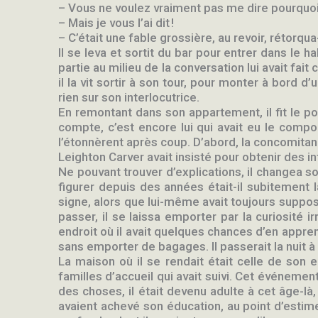
– Vous ne voulez vraiment pas me dire pourquoi
– Mais je vous l’ai dit !
– C’était une fable grossière, au revoir, rétorqua-t
Il se leva et sortit du bar pour entrer dans le 
partie au milieu de la conversation lui avait fai
il la vit sortir à son tour, pour monter à bord d
rien sur son interlocutrice.
En remontant dans son appartement, il fit le poi
compte, c’est encore lui qui avait eu le compo
l’étonnèrent après coup. D’abord, la concomitanc
Leighton Carver avait insisté pour obtenir des in
Ne pouvant trouver d’explications, il changea son
figurer depuis des années était-il subitement 
signe, alors que lui-même avait toujours supposé
passer, il se laissa emporter par la curiosité 
endroit où il avait quelques chances d’en apprend
sans emporter de bagages. Il passerait la nuit à 
La maison où il se rendait était celle de son 
familles d’accueil qui avait suivi. Cet événement
des choses, il était devenu adulte à cet âge-
avaient achevé son éducation, au point d’estim