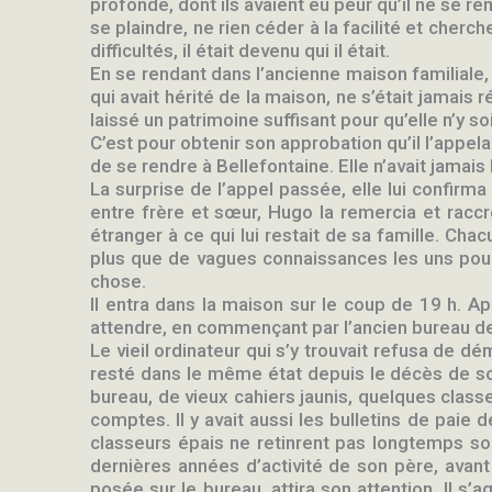
profonde, dont ils avaient eu peur qu’il ne se re
se plaindre, ne rien céder à la facilité et cherch
difficultés, il était devenu qui il était.
En se rendant dans l’ancienne maison familiale, 
qui avait hérité de la maison, ne s’était jamais 
laissé un patrimoine suffisant pour qu’elle n’y so
C’est pour obtenir son approbation qu’il l’appel
de se rendre à Bellefontaine. Elle n’avait jamai
La surprise de l’appel passée, elle lui confirma
entre frère et sœur, Hugo la remercia et raccroc
étranger à ce qui lui restait de sa famille. Cha
plus que de vagues connaissances les uns pour l
chose.
Il entra dans la maison sur le coup de 19 h. Aprè
attendre, en commençant par l’ancien bureau d
Le vieil ordinateur qui s’y trouvait refusa de dém
resté dans le même état depuis le décès de son 
bureau, de vieux cahiers jaunis, quelques class
comptes. Il y avait aussi les bulletins de pai
classeurs épais ne retinrent pas longtemps son
dernières années d’activité de son père, avant 
posée sur le bureau, attira son attention. Il s’a