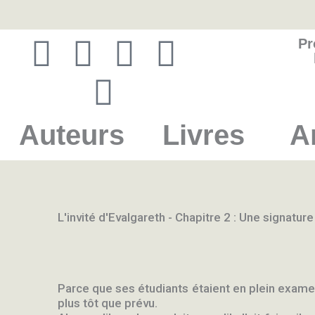
Aller
au
contenu
F
Y
P
V
I
Pr
a
o
i
i
n
c
u
n
m
s
Auteurs
Livres
A
e
t
t
e
t
b
u
e
o
a
o
b
r
g
L'invité d'Evalgareth - Chapitre 2 : Une signatu
o
e
e
r
k
s
a
Parce que ses étudiants étaient en plein examen 
plus tôt que prévu.