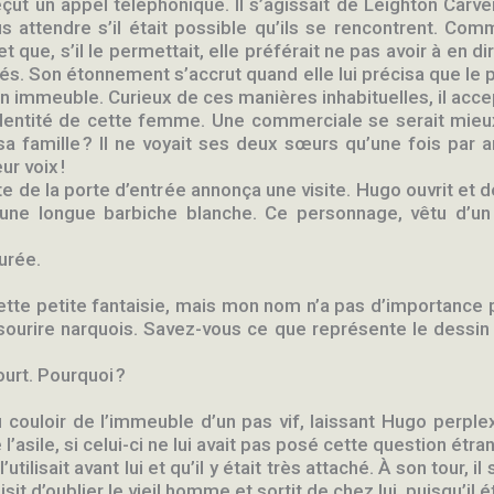
l reçut un appel téléphonique. Il s’agissait de Leighton Car
 attendre s’il était possible qu’ils se rencontrent. Comme 
et que, s’il le permettait, elle préférait ne pas avoir à en 
tés. Son étonnement s’accrut quand elle lui précisa que le pl
on immeuble. Curieux de ces manières inhabituelles, il acce
 l’identité de cette femme. Une commerciale se serait mieu
 sa famille ? Il ne voyait ses deux sœurs qu’une fois par 
ur voix !
tte de la porte d’entrée annonça une visite. Hugo ouvrit et 
’une longue barbiche blanche. Ce personnage, vêtu d’un
urée.
tte petite fantaisie, mais mon nom n’a pas d’importance 
 sourire narquois. Savez-vous ce que représente le dessin
ourt. Pourquoi ?
u couloir de l’immeuble d’un pas vif, laissant Hugo perplexe, 
de l’asile, si celui-ci ne lui avait pas posé cette question ét
ilisait avant lui et qu’il y était très attaché. À son tour, il
isit d’oublier le vieil homme et sortit de chez lui, puisqu’il 