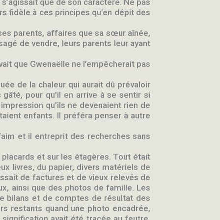
ne s’agissait que de son caractère. Ne pas
ours fidèle à ces principes qu’en dépit des
 ses parents, affaires que sa sœur aînée,
visagé de vendre, leurs parents leur ayant
savait que Gwenaëlle ne l’empêcherait pas
uée de la chaleur qui aurait dû prévaloir
gâté, pour qu’il en arrive à se sentir si
e impression qu’ils ne devenaient rien de
aient enfants. Il préféra penser à autre
 faim et il entreprit des recherches sans
es placards et sur les étagères. Tout était
x livres, du papier, divers matériels de
ssait de factures et de vieux relevés de
ux, ainsi que des photos de famille. Les
de bilans et de comptes de résultat des
hiers restants quand une photo encadrée,
 signification avait été tracée au feutre,