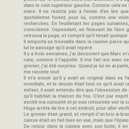
dans le coin supérieur gauche. Comme cela ne l’ai
mère. Il ne résista pas à l’envie d’en lire que
quotidienne furent, pour lui, comme une violen
recherches. En feuilletant les pages suivantes,
conscience. Cependant, en finissant de faire gl
retrouva la page, et comprit qu’il tenait quelque
Il emporta sa trouvaille dans la cuisine parce qu
lut le passage qu’il avait repéré.
Il y a trois semaines, j’ai découvert que Marc m’
rune, comme il l’appelle. Il me fait rire avec 
grenier, j’ai été surprise. Quand je lui en ai parl
me raconte tout.
Il m’a avoué qu’il y avait un original dans sa 
mondiale, et le dessin était tout ce qu’il avait 
enfant, il avait entendu dire que l’obsession de 
qu’il habitait la maison du fou. C’est par esprit
excité ma curiosité et je suis retournée voir la c
Hugo arrêta de lire à cet endroit, pour aller véri
Le grenier était grand, et rempli d’un bric-à-bra
caisse était en fait bien en vue, mais que l’épai
De retour dans la cuisine avec son butin, il en 