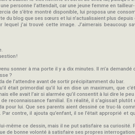
 une personne l’attendait, car une jeune femme en tailleur-
 remercia de s’être montré disponible, lui proposa une cons
-tête du blog que ses sœurs et lui n’actualisaient plus depui
ur lequel j’ai trouvé cette image. J’aimerais beaucoup sa
e.
estion !
venu sonner à ma porte il y a dix minutes. Il m’a demandé ce
esse ?
da de l’attendre avant de sortir précipitamment du bar.
qu’il était primordial qu’il lui en dise un maximum, que c
elle avait l’air si alarmée qu’il consentit à lui dire le peu q
de reconnaissance familial. En réalité, il s’agissait plutô
arda pour lui. Que ses parents aient dessiné ce truc-là co
Par contre, il ajouta qu’enfant, il se l’était approprié et q
 lui-même ce dessin, mais il ne put satisfaire sa curiosité.
e de bonne volonté à satisfaire ses propres interrogation