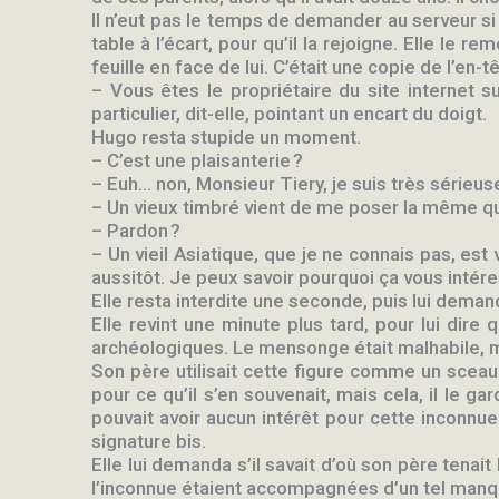
Il n’eut pas le temps de demander au serveur si
table à l’écart, pour qu’il la rejoigne. Elle le
feuille en face de lui. C’était une copie de l’en
– Vous êtes le propriétaire du site internet s
particulier, dit-elle, pointant un encart du doigt.
Hugo resta stupide un moment.
– C’est une plaisanterie ?
– Euh… non, Monsieur Tiery, je suis très sérieus
– Un vieux timbré vient de me poser la même qu
– Pardon ?
– Un vieil Asiatique, que je ne connais pas, est 
aussitôt. Je peux savoir pourquoi ça vous intér
Elle resta interdite une seconde, puis lui deman
Elle revint une minute plus tard, pour lui dire 
archéologiques. Le mensonge était malhabile, mais 
Son père utilisait cette figure comme un sceau 
pour ce qu’il s’en souvenait, mais cela, il le g
pouvait avoir aucun intérêt pour cette inconnue. 
signature bis.
Elle lui demanda s’il savait d’où son père tenait
l’inconnue étaient accompagnées d’un tel manqu