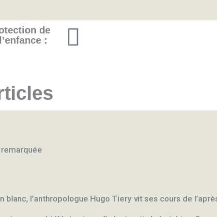
Y
otection
de
l’enfance :
o
u
rticles
t
u
b
re remarquée
e
blanc, l’anthropologue Hugo Tiery vit ses cours de l’après-