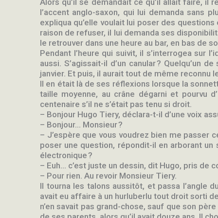
Alors qu’il se demandait ce qu’il allait faire, i
t
m
l’accent anglo-saxon, qui lui demanda sans plus
expliqua qu’elle voulait lui poser des questions 
raison de refuser, il lui demanda ses disponibili
le retrouver dans une heure au bar, en bas de s
Pendant l’heure qui suivit, il s’interrogea sur
aussi. S’agissait-il d’un canular ? Quelqu’un de
janvier. Et puis, il aurait tout de même reconnu le
Il en était là de ses réflexions lorsque la sonne
taille moyenne, au crâne dégarni et pourvu d
centenaire s’il ne s’était pas tenu si droit.
– Bonjour Hugo Tiery, déclara-t-il d’une voix ass
– Bonjour… Monsieur ?
– J’espère que vous voudrez bien me passer ce
poser une question, répondit-il en arborant un
électronique ?
– Euh… c’est juste un dessin, dit Hugo, pris de c
– Pour rien. Au revoir Monsieur Tiery.
Il tourna les talons aussitôt, et passa l’angle d
avait eu affaire à un hurluberlu tout droit sorti 
n’en savait pas grand-chose, sauf que son père l’ut
de ses parents, alors qu’il avait douze ans. Il cho