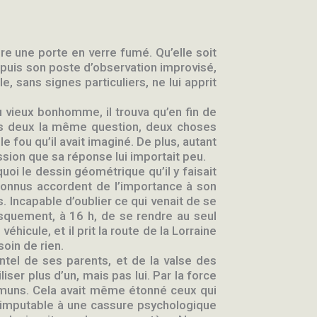
ère une porte en verre fumé. Qu’elle soit
 depuis son poste d’observation improvisé,
, sans signes particuliers, ne lui apprit
du vieux bonhomme, il trouva qu’en fin de
 les deux la même question, deux choses
 fou qu’il avait imaginé. De plus, autant
ession que sa réponse lui importait peu.
uoi le dessin géométrique qu’il y faisait
inconnus accordent de l’importance à son
. Incapable d’oublier ce qui venait de se
rusquement, à 16 h, de se rendre au seul
hicule, et il prit la route de la Lorraine
soin de rien.
ntel de ses parents, et de la valse des
iser plus d’un, mais pas lui. Par la force
mmuns. Cela avait même étonné ceux qui
e imputable à une cassure psychologique