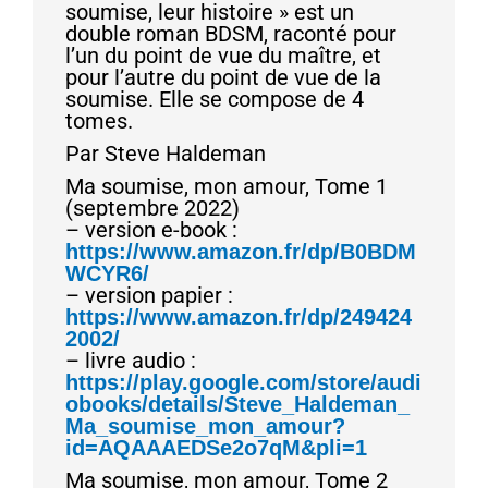
soumise, leur histoire » est un
double roman BDSM, raconté pour
l’un du point de vue du maître, et
pour l’autre du point de vue de la
soumise. Elle se compose de 4
tomes.
Par Steve Haldeman
Ma soumise, mon amour, Tome 1
(septembre 2022)
– version e-book :
https://www.amazon.fr/dp/B0BDM
WCYR6/
– version papier :
https://www.amazon.fr/dp/249424
2002/
– livre audio :
https://play.google.com/store/audi
obooks/details/Steve_Haldeman_
Ma_soumise_mon_amour?
id=AQAAAEDSe2o7qM&pli=1
Ma soumise, mon amour, Tome 2