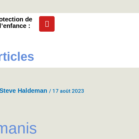
Y
otection
de
l’enfance :
o
u
t
u
rticles
b
e
Steve Haldeman
/
17 août 2023
manis