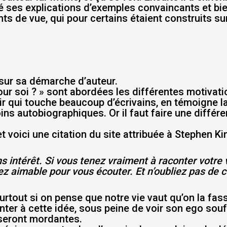
ffé ses explications d’exemples convaincants et bie
s de vue, qui pour certains étaient construits su
sur sa démarche d’auteur.
e pour soi ? » sont abordées les différentes motiva
sir qui touche beaucoup d’écrivains, en témoigne la
ns autobiographiques. Or il faut faire une différe
 et voici une citation du site attribuée à Stephen K
s intérêt. Si vous tenez vraiment à raconter votre v
ssez aimable pour vous écouter. Et n’oubliez pas de
urtout si on pense que notre vie vaut qu’on la fasse
ter à cette idée, sous peine de voir son ego souf
 seront mordantes.