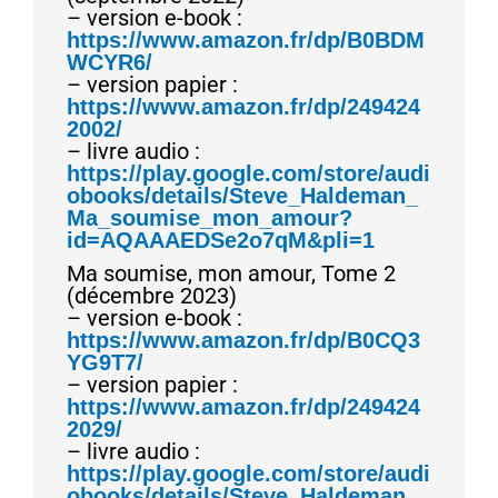
– version e-book :
https://www.amazon.fr/dp/B0BDM
WCYR6/
– version papier :
https://www.amazon.fr/dp/249424
2002/
– livre audio :
https://play.google.com/store/audi
obooks/details/Steve_Haldeman_
Ma_soumise_mon_amour?
id=AQAAAEDSe2o7qM&pli=1
Ma soumise, mon amour, Tome 2
(décembre 2023)
– version e-book :
https://www.amazon.fr/dp/B0CQ3
YG9T7/
– version papier :
https://www.amazon.fr/dp/249424
2029/
– livre audio :
https://play.google.com/store/audi
obooks/details/Steve_Haldeman_